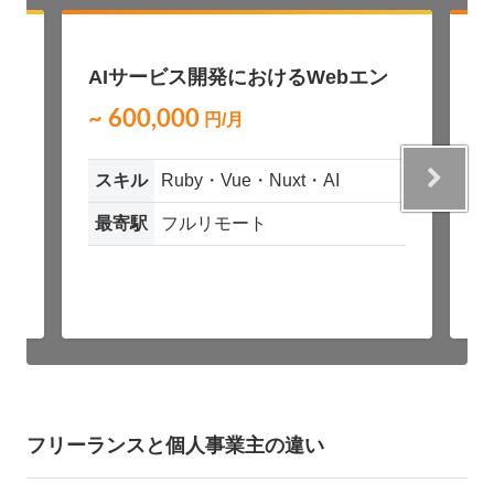
募
NEW
AIサービス開発におけるWebエン
A
ジニア募集（Ruby / Vue）
~ 600,000
~
円/月
スキル
Ruby・Vue・Nuxt・AI
最寄駅
フルリモート
フリーランスと個人事業主の違い