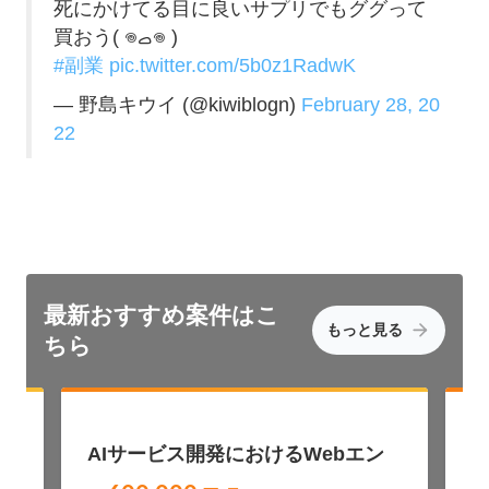
死にかけてる目に良いサプリでもググって
買おう( 𖦹ࡇ𖦹 )
#副業
pic.twitter.com/5b0z1RadwK
— 野島キウイ (@kiwiblogn)
February 28, 20
22
最新おすすめ
案件はこ
もっと見る
ちら
募
NEW
AIサービス開発におけるWebエン
A
ジニア募集（Ruby / Vue）