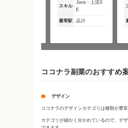
PHP・Larav
Java・上流S
キル
スキル
el
E
寄駅
六本木
最寄駅
品川
ココナラ副業のおすすめ
デザイン
ココナラのデザインカテゴリは種類が豊富
カテゴリが細かく分かれているので、デザ
できます。