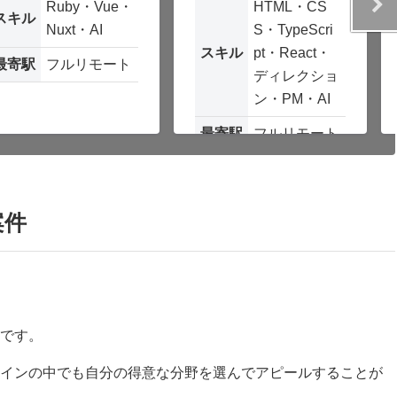
Ruby・Vue・
HTML・CS
スキル
Nuxt・AI
S・TypeScri
スキル
pt・React・
最寄駅
フルリモート
ディレクショ
ン・PM・AI
最寄駅
フルリモート
案件
です。
インの中でも自分の得意な分野を選んでアピールすることが