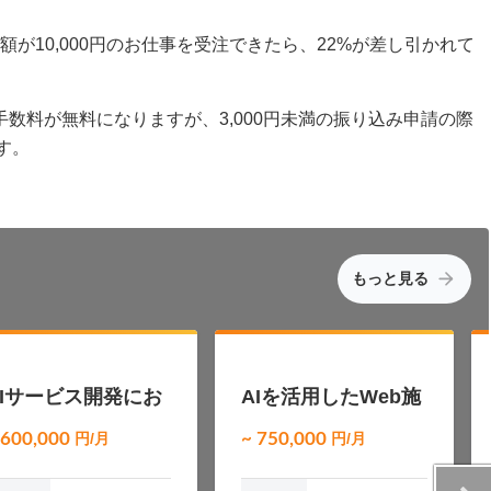
が10,000円のお仕事を受注できたら、22%が差し引かれて
手数料が無料になりますが、3,000円未満の振り込み申請の際
す。
もっと見る
NEW
NEW
AIサービス開発にお
AIを活用したWeb施
けるWebエンジニア
策を推進するテクニ
 600,000
円/月
~ 750,000
円/月
集（Ruby / Vue）
カルディレクター