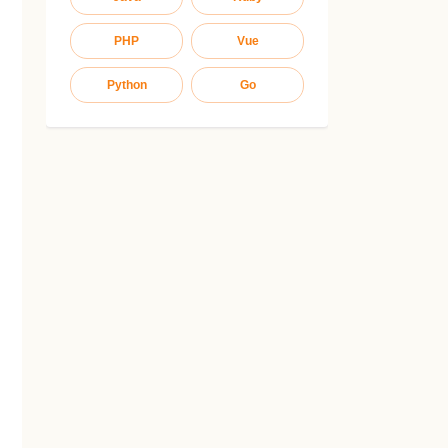
PHP
Vue
Python
Go