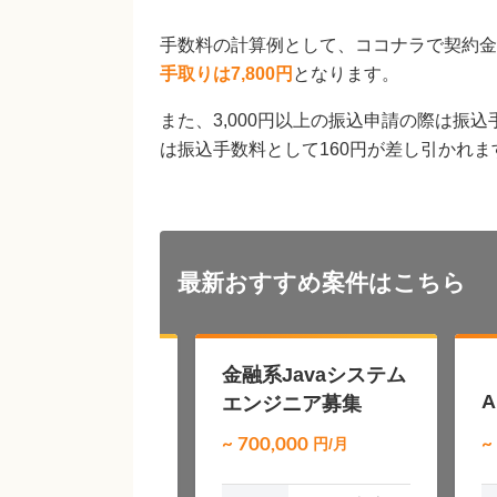
手数料の計算例として、ココナラで契約⾦額
手取りは7,800円
となります。
また、3,000円以上の振込申請の際は振込
は振込手数料として160円が差し引かれま
最新おすすめ
案件はこちら
ガベンチャー企業
金融系Javaシステム
社内システム改修
エンジニア募集
00,000
円/月
~ 700,000
円/月
~
募