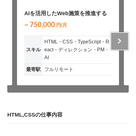
NEW
AIを活用したWeb施策を推進する
テクニカルディレクター
~ 750,000
~
円/月
・
HTML・CSS・TypeScript・R
スキル
eact・ディレクション・PM・
AI
最寄駅
フルリモート
HTML,CSSの仕事内容