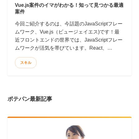
Vue.js案件のイマがわかる！知って見つかる最適
案件
今回ご紹介するのは、今話題のJavaScriptフレー
ムワーク、Vue.js（ビュージェイエス)です！最
近フロントエンドの世界では、JavaScriptフレー
ムワークが活気を帯びています。React、
Angularがその代表格でしょうか。では、みなさ
スキル
んの現場や自己学習、ポートフォリオ作品の製作
において、これら新進気鋭のJavaScriptフレーム
ワークを導入しましょう！ウワサによるとReact
は爆速、Angularは大規模開発にも耐えられるそ
うです。
ポテパン最新記事