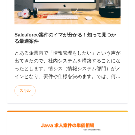
Salesforce案件のイマが分かる！知って見つか
る最適案件
とある企業内で「情報管理をしたい」という声が
出てきたので、社内システムを構築することにな
ったとします。情シス（情報システム部門）がメ
インとなり、要件や仕様を決めます。では、何を
使って開発するか・・・？となると、ここからが
スキル
問題です。 開発好きの情シス部門は、Rubyや
PHP、Javaなど