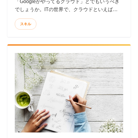
「Googleがやってるクラウド」とでもいうべき
でしょうか。ITの世界で、クラウドといえば
AWSというのが実状です。現にGartnerが公開し
スキル
たデータによると、2018年度クラウドシェアの
第１位はAWSで、なんと全体の41.5%にも達し
ます。