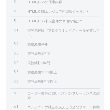
HTML,CSSの仕事内容
3
HTML,CSSエンジニアが習得すべきこと
4
HTML,CSS求人案件の単価相場は？
5
実務未経験（プログラミングスクール卒業した
5.1
て）
実務経験半年
5.2
実務経験1年間
5.3
実務経験2年間
5.4
実務経験3年間以上
5.5
実務経験5年間以上
5.6
コーダー案件に強いポテパンフリーランスの紹
6
介
エンジニアの独立を支える万全なサポート体制
6.1