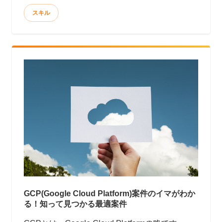
はあまり縁のない言葉かもしれません。ところ
スキル
が、SAP社の売上たるや、マイクロソフトやオ
ラクル、IBMと互角に張り合う規模といえば想像
できるでしょうか？
GCP(Google Cloud Platform)案件のイマがわか
る！知って見つかる最適案件