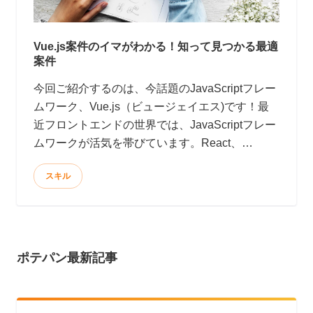
Vue.js案件のイマがわかる！知って見つかる最適
案件
今回ご紹介するのは、今話題のJavaScriptフレー
ムワーク、Vue.js（ビュージェイエス)です！最
近フロントエンドの世界では、JavaScriptフレー
ムワークが活気を帯びています。React、
Angularがその代表格でしょうか。では、みなさ
スキル
んの現場や自己学習、ポートフォリオ作品の製作
において、これら新進気鋭のJavaScriptフレーム
ワークを導入しましょう！ウワサによるとReact
は爆速、Angularは大規模開発にも耐えられるそ
うです。
ポテパン最新記事