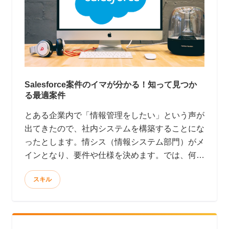
Salesforce案件のイマが分かる！知って見つか
る最適案件
とある企業内で「情報管理をしたい」という声が
出てきたので、社内システムを構築することにな
ったとします。情シス（情報システム部門）がメ
インとなり、要件や仕様を決めます。では、何を
使って開発するか・・・？となると、ここからが
スキル
問題です。 開発好きの情シス部門は、Rubyや
PHP、Javaなど