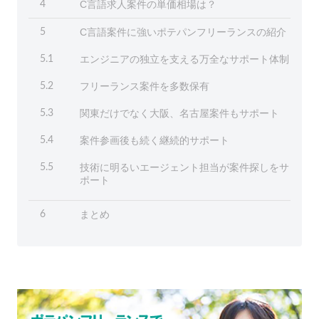
C言語求人案件の単価相場は？
4
C言語案件に強いポテパンフリーランスの紹介
5
エンジニアの独立を支える万全なサポート体制
5.1
フリーランス案件を多数保有
5.2
関東だけでなく大阪、名古屋案件もサポート
5.3
案件参画後も続く継続的サポート
5.4
技術に明るいエージェント担当が案件探しをサ
5.5
ポート
まとめ
6