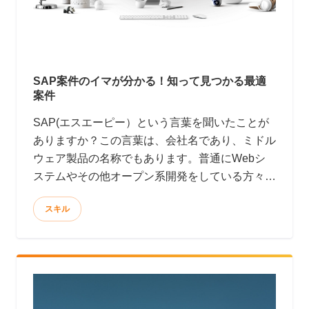
SAP案件のイマが分かる！知って見つかる最適
案件
SAP(エスエーピー）という言葉を聞いたことが
ありますか？この言葉は、会社名であり、ミドル
ウェア製品の名称でもあります。普通にWebシ
ステムやその他オープン系開発をしている方々に
はあまり縁のない言葉かもしれません。ところ
スキル
が、SAP社の売上たるや、マイクロソフトやオ
ラクル、IBMと互角に張り合う規模といえば想像
できるでしょうか？