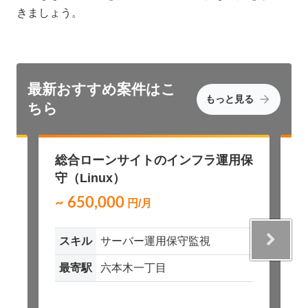
きましょう。
最新おすすめ
案件はこ
もっと見る
ちら
総合ローンサイトのインフラ運用保
守（Linux）
~ 650,000
~
円/月
スキル
サーバー運用保守監視
最寄駅
六本木一丁目