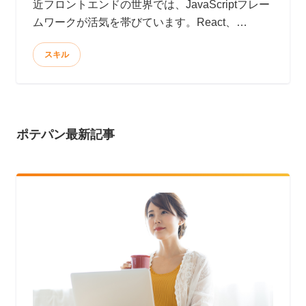
近フロントエンドの世界では、JavaScriptフレー
ムワークが活気を帯びています。React、
Angularがその代表格でしょうか。では、みなさ
スキル
んの現場や自己学習、ポートフォリオ作品の製作
において、これら新進気鋭のJavaScriptフレーム
ワークを導入しましょう！ウワサによるとReact
は爆速、Angularは大規模開発にも耐えられるそ
うです。
ポテパン最新記事