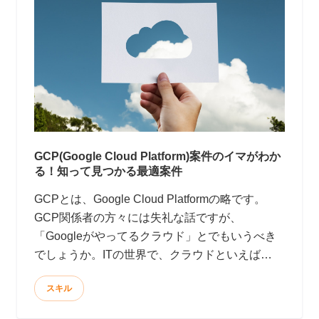
GCP(Google Cloud Platform)案件のイマがわか
る！知って見つかる最適案件
GCPとは、Google Cloud Platformの略です。
GCP関係者の方々には失礼な話ですが、
「Googleがやってるクラウド」とでもいうべき
でしょうか。ITの世界で、クラウドといえば
AWSというのが実状です。現にGartnerが公開し
スキル
たデータによると、2018年度クラウドシェアの
第１位はAWSで、なんと全体の41.5%にも達し