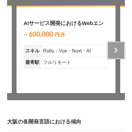
募
NEW
AIサービス開発におけるWebエン
A
ジニア募集（Ruby / Vue）
~ 600,000
~
円/月
スキル
Ruby・Vue・Nuxt・AI
最寄駅
フルリモート
大阪の各開発言語における傾向