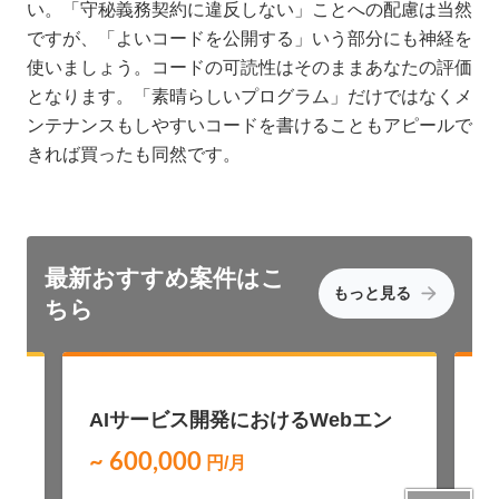
い。「守秘義務契約に違反しない」ことへの配慮は当然
ですが、「よいコードを公開する」いう部分にも神経を
使いましょう。コードの可読性はそのままあなたの評価
となります。「素晴らしいプログラム」だけではなくメ
ンテナンスもしやすいコードを書けることもアピールで
きれば買ったも同然です。
最新おすすめ
案件はこ
もっと見る
ちら
募
NEW
AIサービス開発におけるWebエン
A
ジニア募集（Ruby / Vue）
~ 600,000
~
円/月