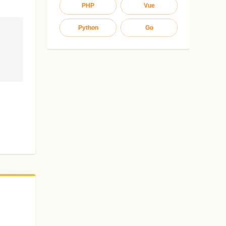
PHP
Vue
Python
Go