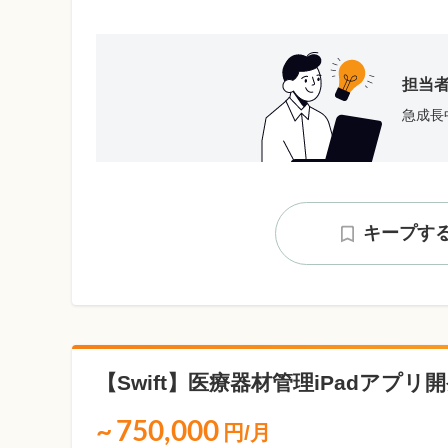
担当
急成長
キープす
【Swift】医療器材管理iPadアプリ
~
750,000
円/月