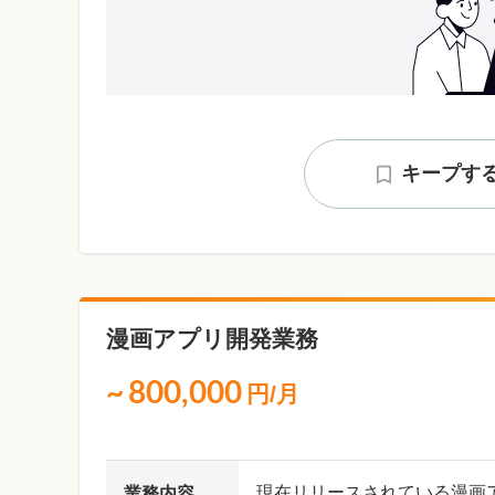
キープす
漫画アプリ開発業務
~
800,000
円/月
現在リリースされている漫画
業務内容