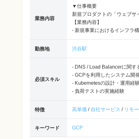
▼仕事概要
新規プロダクトの「ウェブサイ
業務内容
【業務内容】
- 新規事業におけるインフラ
渋谷駅
勤務地
- DNS / Load Balancerに
- GCPを利用したシステム開
必須スキル
- Kubernetesの設計・運用経
- 負荷テストの実施経験
高単価
/
自社サービス
/
リモー
特徴
GCP
キーワード