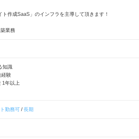
ト作成SaaS」のインフラを主導して頂きます！
構築業務
関する知識
発経験
験 1年以上
ト勤務可
/
長期