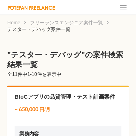
Toggle
naviga
Home
フリーランスエンジニア案件一覧
テスター・デバッグ案件一覧
"テスター・デバッグ"の案件検索
結果一覧
全
11
件中1-10件を表示中
BtoCアプリの品質管理・テスト計画案件
~
650,000
円/月
業務内容