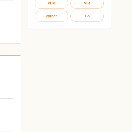
PHP
Vue
Python
Go