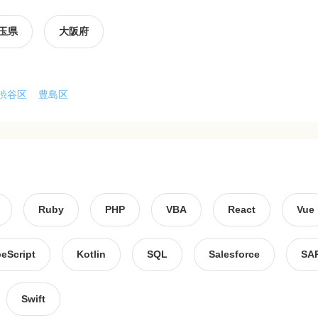
玉県
大阪府
渋谷区
豊島区
Ruby
PHP
VBA
React
Vue
eScript
Kotlin
SQL
Salesforce
SA
Swift