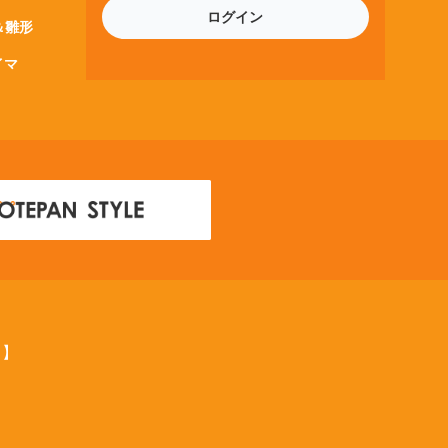
ログイン
＆雛形
イマ
ス】