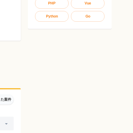
PHP
Vue
Python
Go
した案件