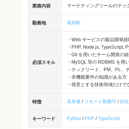
マーケティングツールのテッ
業務内容
蔵前駅
勤務地
・Web サービスの製品開発
・PHP, Node.js, TypeScr
・Git を用いたチーム開発の
・MySQL 等の RDBMS 
必須スキル
・テックリード、PM、PL、
・非機能要件の知識がある方
・得意とする技術領域だけで
高単価
/
リモート勤務可
/
自社
特徴
Python
/
PHP
/
TypeScript
キーワード