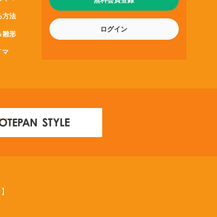
る方法
ログイン
＆雛形
イマ
ス】