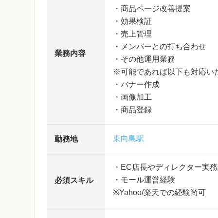
・商品ページ改善提案
・効果検証
・売上管理
・メンバーとの打ち合わせ
業務内容
・その他運用業務
※可能であれば以下も対応い
・バナー作成
・画像加工
・商品登録
東向島駅
勤務地
・EC店長やディレクター実
・モール運営経験
必須スキル
※Yahoo/楽天での経験尚可