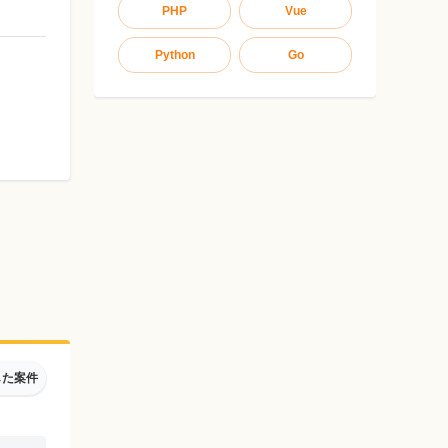
PHP
Vue
Python
Go
した案件