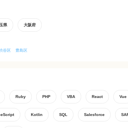
玉県
大阪府
渋谷区
豊島区
Ruby
PHP
VBA
React
Vue
eScript
Kotlin
SQL
Salesforce
SA