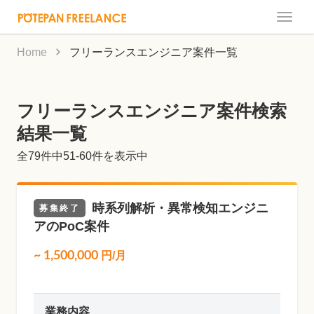
Toggle
naviga
Home
フリーランスエンジニア案件一覧
フリーランスエンジニア案件検索
結果一覧
全
79
件中51-60件を表示中
時系列解析・異常検知エンジニ
募集終了
アのPoC案件
~
1,500,000
円/月
業務内容