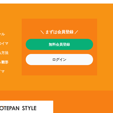
＼ まずは会員登録 ／
ール
のイマ
無料会員登録
る方法
ログイン
＆雛形
イマ