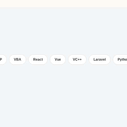
P
VBA
React
Vue
VC++
Laravel
Pyth