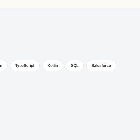
on
TypeScript
Kotlin
SQL
Salesforce