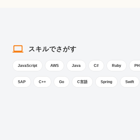
スキルでさがす
JavaScript
AWS
Java
C#
Ruby
PH
SAP
C++
Go
C言語
Spring
Swift