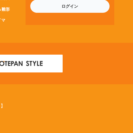
ログイン
＆雛形
イマ
ス】