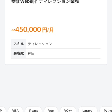
受託Web制作ディレクション業務
~450,000
円/月
スキル
ディレクション
最寄駅
神田
P
VBA
React
Vue
VC++
Laravel
Pyth