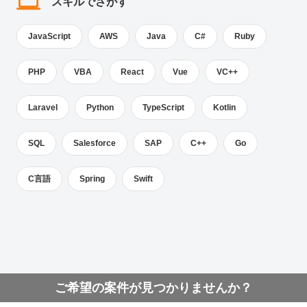
スキルでさがす
JavaScript
AWS
Java
C#
Ruby
PHP
VBA
React
Vue
VC++
Laravel
Python
TypeScript
Kotlin
SQL
Salesforce
SAP
C++
Go
C言語
Spring
Swift
ご希望の案件が見つかりませんか？