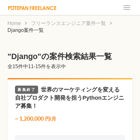
Toggle
naviga
Home
フリーランスエンジニア案件一覧
Django案件一覧
"Django"の案件検索結果一覧
全
15
件中11-15件を表示中
世界のマーケティングを変える
募集終了
自社プロダクト開発を担うPythonエンジニ
ア募集！
~
1,200,000
円/月