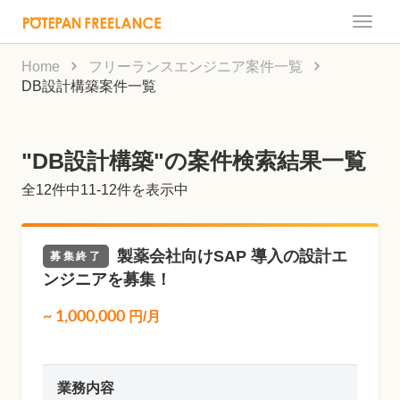
Toggle
naviga
Home
フリーランスエンジニア案件一覧
DB設計構築案件一覧
"DB設計構築"の案件検索結果一覧
全
12
件中11-12件を表示中
製薬会社向けSAP 導入の設計エ
募集終了
ンジニアを募集！
~
1,000,000
円/月
業務内容