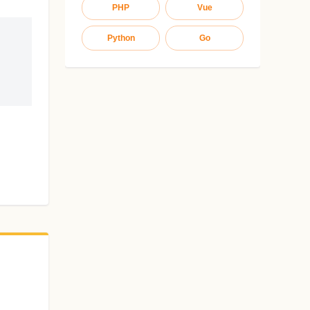
PHP
Vue
Python
Go