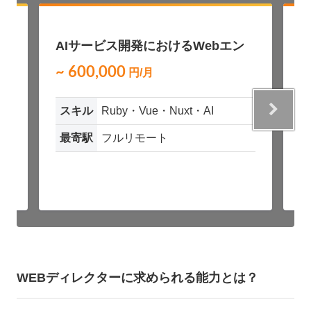
募
NEW
AIサービス開発におけるWebエン
A
ジニア募集（Ruby / Vue）
~ 600,000
~
円/月
スキル
Ruby・Vue・Nuxt・AI
最寄駅
フルリモート
WEBディレクターに求められる能力とは？