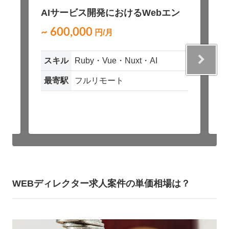
募
NEW
AIサービス開発におけるWebエン
A
ジニア募集（Ruby / Vue）
~ 600,000
~
円/月
スキル
Ruby・Vue・Nuxt・AI
最寄駅
フルリモート
WEBディレクター求人案件の単価相場は？