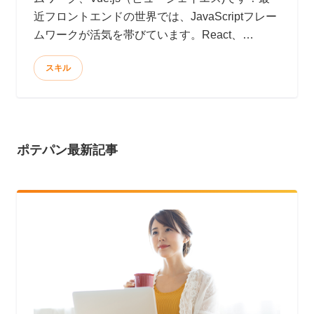
近フロントエンドの世界では、JavaScriptフレー
ムワークが活気を帯びています。React、
Angularがその代表格でしょうか。では、みなさ
スキル
んの現場や自己学習、ポートフォリオ作品の製作
において、これら新進気鋭のJavaScriptフレーム
ワークを導入しましょう！ウワサによるとReact
は爆速、Angularは大規模開発にも耐えられるそ
うです。
ポテパン最新記事