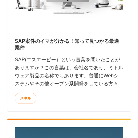
SAP案件のイマが分かる！知って見つかる最適
案件
SAP(エスエーピー）という言葉を聞いたことが
ありますか？この言葉は、会社名であり、ミドル
ウェア製品の名称でもあります。普通にWebシ
ステムやその他オープン系開発をしている方々に
はあまり縁のない言葉かもしれません。ところ
スキル
が、SAP社の売上たるや、マイクロソフトやオ
ラクル、IBMと互角に張り合う規模といえば想像
できるでしょうか？