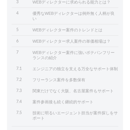
WEBディレクターに求められる能力とは？
3
優秀なWEBディレクターは例外無く人柄が良
4
い
WEBディレクター案件のトレンドとは
5
WEBディレクター求人案件の単価相場は？
6
WEBディレクター案件に強いポテパンフリー
7
ランスの紹介
エンジニアの独立を支える万全なサポート体制
7.1
フリーランス案件を多数保有
7.2
関東だけでなく大阪、名古屋案件もサポート
7.3
案件参画後も続く継続的サポート
7.4
技術に明るいエージェント担当が案件探しをサ
7.5
ポート