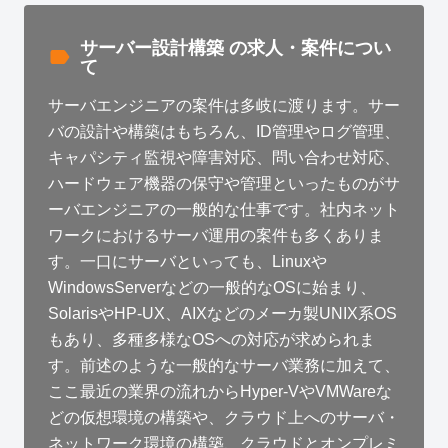
サーバー設計構築 の求人・案件につい
て
サーバエンジニアの案件は多岐に渡ります。サー
バの設計や構築はもちろん、ID管理やログ管理、
キャパシティ監視や障害対応、問い合わせ対応、
ハードウェア機器の保守や管理といったものがサ
ーバエンジニアの一般的な仕事です。社内ネット
ワークにおけるサーバ運用の案件も多くありま
す。一口にサーバといっても、Linuxや
WindowsServerなどの一般的なOSに始まり、
SolarisやHP-UX、AIXなどのメーカ製UNIX系OS
もあり、多種多様なOSへの対応が求められま
す。前述のような一般的なサーバ業務に加えて、
ここ最近の業界の流れからHyper-VやVMWareな
どの仮想環境の構築や、クラウド上へのサーバ・
ネットワーク環境の構築、クラウドとオンプレミ