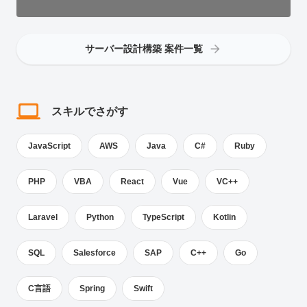
サーバー設計構築 案件一覧
スキルでさがす
JavaScript
AWS
Java
C#
Ruby
PHP
VBA
React
Vue
VC++
Laravel
Python
TypeScript
Kotlin
SQL
Salesforce
SAP
C++
Go
C言語
Spring
Swift