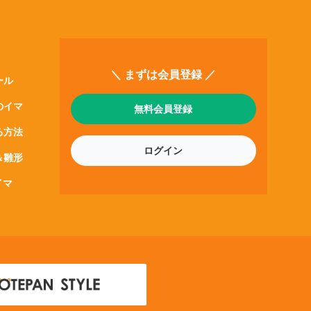
＼ まずは会員登録 ／
ール
のイマ
無料会員登録
る方法
ログイン
＆雛形
イマ