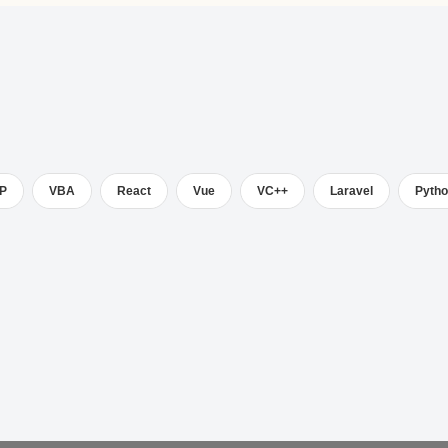
P
VBA
React
Vue
VC++
Laravel
Pyth