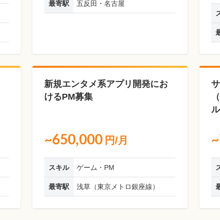
最寄駅
五反田・名古屋
｜
新規エンタメ系アプリ開発にお
サ
けるPM募集
（
ル
~650,000
~
円/月
スキル
ゲーム・PM
最寄駅
浅草（東京メトロ銀座線）