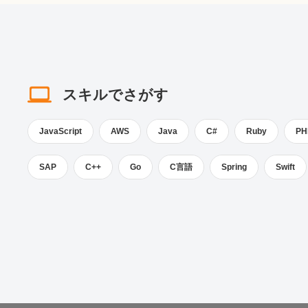
スキルでさがす
JavaScript
AWS
Java
C#
Ruby
PH
SAP
C++
Go
C言語
Spring
Swift