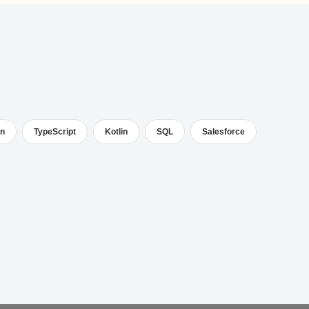
on
TypeScript
Kotlin
SQL
Salesforce