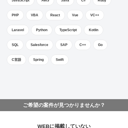
JavaScript
AWS
Java
C#
Ruby
PHP
VBA
React
Vue
VC++
Laravel
Python
TypeScript
Kotlin
SQL
Salesforce
SAP
C++
Go
C言語
Spring
Swift
ご希望の案件が見つかりませんか？
WEBに掲載していない