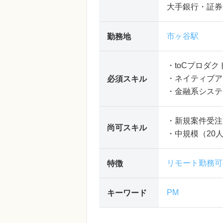
大手銀行・証券
市ヶ谷駅
勤務地
・toCプロダ
・ネイティブア
必須スキル
・金融系システ
・新規案件受注
尚可スキル
・中規模（20人
リモート勤務可
特徴
PM
キーワード