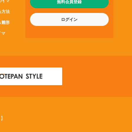
のイマ
無料会員登録
る方法
ログイン
＆雛形
イマ
ス】