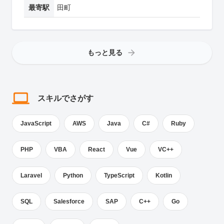
最寄駅
田町
もっと見る
スキルでさがす
JavaScript
AWS
Java
C#
Ruby
PHP
VBA
React
Vue
VC++
Laravel
Python
TypeScript
Kotlin
SQL
Salesforce
SAP
C++
Go