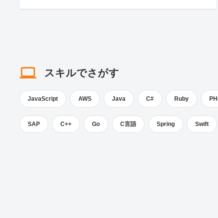
スキルでさがす
JavaScript
AWS
Java
C#
Ruby
PH
SAP
C++
Go
C言語
Spring
Swift