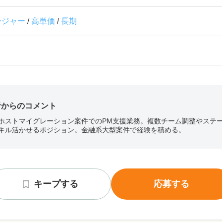
ージャー
/
高単価
/
長期
者からのコメント
ホストマイグレーション案件でのPM支援業務。複数チーム調整やステ
キル活かせるポジション。金融系大型案件で経験を積める。
キープする
応募する