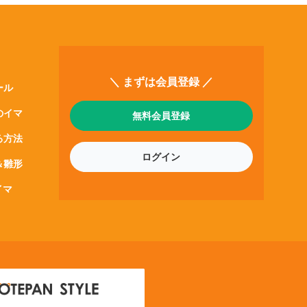
＼ まずは会員登録 ／
ール
のイマ
無料会員登録
る方法
ログイン
＆雛形
イマ