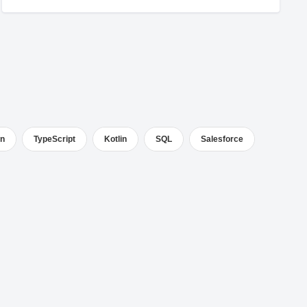
on
TypeScript
Kotlin
SQL
Salesforce