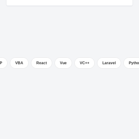
P
VBA
React
Vue
VC++
Laravel
Pyth