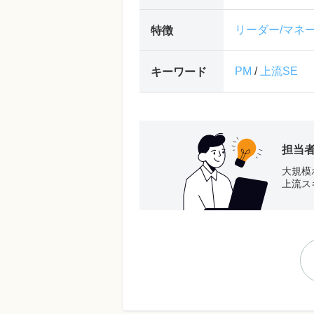
リーダー/マネ
特徴
PM
/
上流SE
キーワード
担当
大規模
上流ス