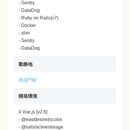
- Sentry
- DataDog
- Ruby on Rails(v7)
- Docker
- slim
- Sentry
- DataDog
勤務地
御成門駅
開発環境
# Vue.js [v2.6]
- @eastdesire/jscolor
- @rails/activestorage