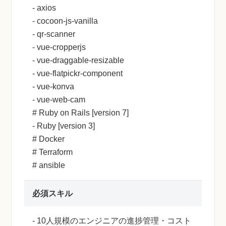
- axios
- cocoon-js-vanilla
- qr-scanner
- vue-cropperjs
- vue-draggable-resizable
- vue-flatpickr-component
- vue-konva
- vue-web-cam
# Ruby on Rails [version 7]
- Ruby [version 3]
# Docker
# Terraform
# ansible
必須スキル
- 10人規模のエンジニアの進捗管理・コスト