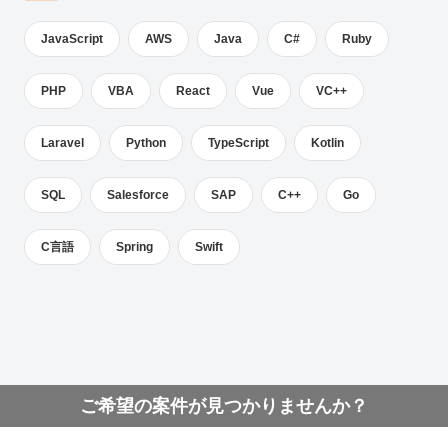
JavaScript
AWS
Java
C#
Ruby
PHP
VBA
React
Vue
VC++
Laravel
Python
TypeScript
Kotlin
SQL
Salesforce
SAP
C++
Go
C言語
Spring
Swift
ご希望の案件が見つかりませんか？