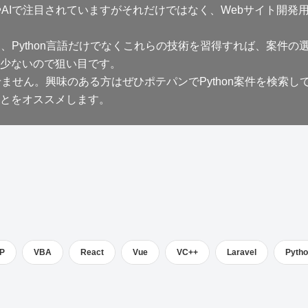
やAIで注目されていますがそれだけではなく、Webサイト開発用
て、Python言語だけでなくこれらの技術を習得すれば、案件の
少ないので狙い目です。
せません。興味のある方はぜひポテパンでPython案件を検索し
とをオススメします。
P
VBA
React
Vue
VC++
Laravel
Pyth