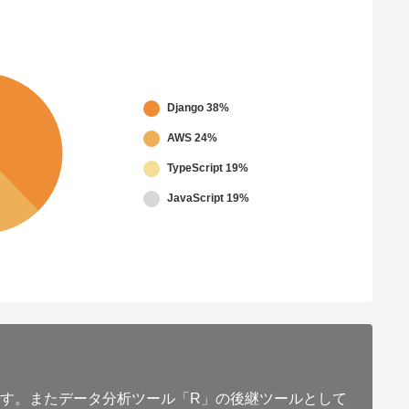
Django
38%
AWS
24%
TypeScript
19%
JavaScript
19%
語です。またデータ分析ツール「R」の後継ツールとして