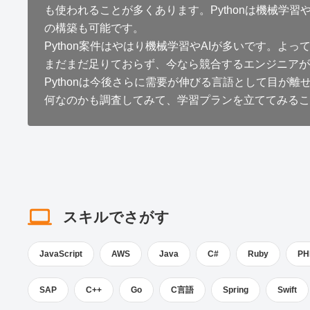
も使われることが多くあります。Pythonは機械学習
の構築も可能です。
Python案件はやはり機械学習やAIが多いです。よっ
まだまだ足りておらず、今なら競合するエンジニアが
Pythonは今後さらに需要が伸びる言語として目が離
何なのかも調査してみて、学習プランを立ててみるこ
スキルでさがす
JavaScript
AWS
Java
C#
Ruby
PH
SAP
C++
Go
C言語
Spring
Swift