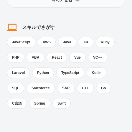
もっと見る
スキルでさがす
JavaScript
AWS
Java
C#
Ruby
PHP
VBA
React
Vue
VC++
Laravel
Python
TypeScript
Kotlin
SQL
Salesforce
SAP
C++
Go
C言語
Spring
Swift