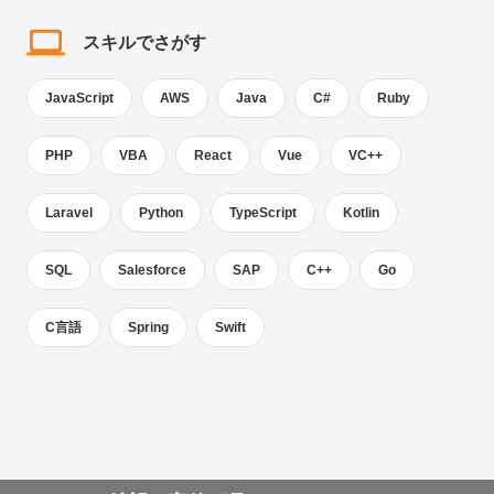
スキルでさがす
JavaScript
AWS
Java
C#
Ruby
PHP
VBA
React
Vue
VC++
Laravel
Python
TypeScript
Kotlin
SQL
Salesforce
SAP
C++
Go
C言語
Spring
Swift