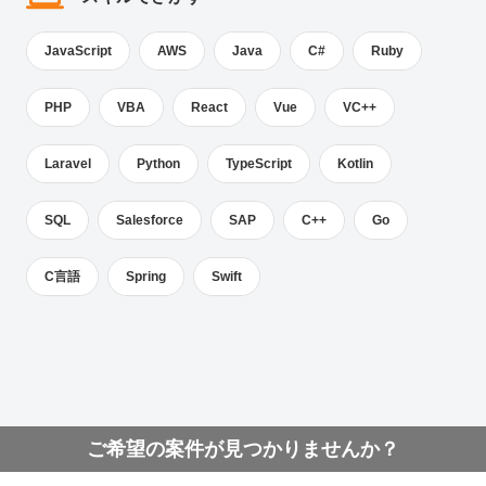
JavaScript
AWS
Java
C#
Ruby
PHP
VBA
React
Vue
VC++
Laravel
Python
TypeScript
Kotlin
SQL
Salesforce
SAP
C++
Go
C言語
Spring
Swift
ご希望の案件が見つかりませんか？