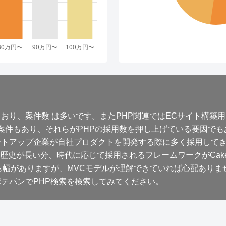
、案件数 は多いです。またPHP関連ではECサイト構築用ミドルウ
Press」の案件もあり、それらがPHPの採用数を押し上げている要因で
ートアップ企業が自社プロダクトを開発する際に多く採用してき
史が長い分、時代に応じて採用されるフレームワークがCakeP
件にも幅がありますが、MVCモデルが理解できていれば心配ありま
ポテパンでPHP検索を検索してみてください。