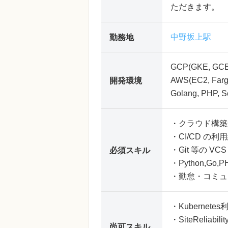
ただきます。
中野坂上駅
勤務地
GCP(GKE, GCE, f
AWS(EC2, Farga
開発環境
Golang, PHP, S
・クラウド構築運
・CI/CD の利用経験
・Git 等の V
必須スキル
・Python,G
・勤怠・コミュ
・Kubernete
・SiteReliabi
尚可スキル