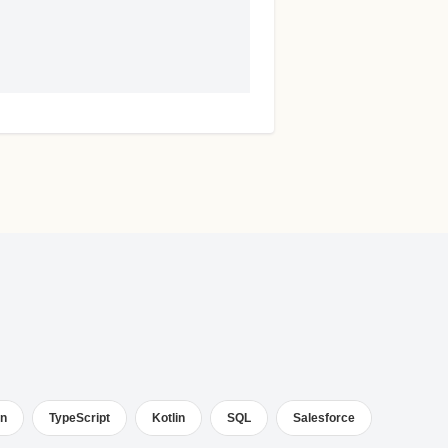
。
on
TypeScript
Kotlin
SQL
Salesforce