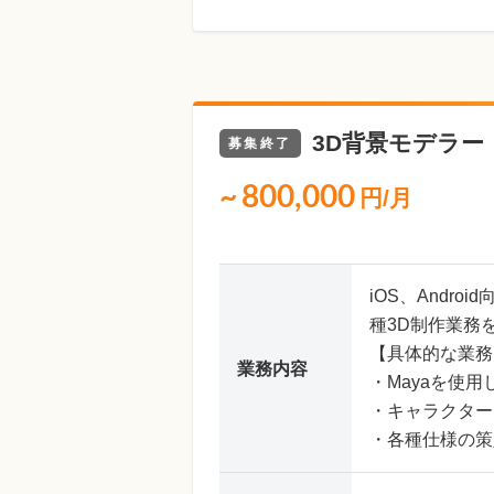
3D背景モデラー
募集終了
~
800,000
円/月
iOS、And
種3D制作業務
【具体的な業務
業務内容
・Mayaを使
・キャラクター
・各種仕様の策