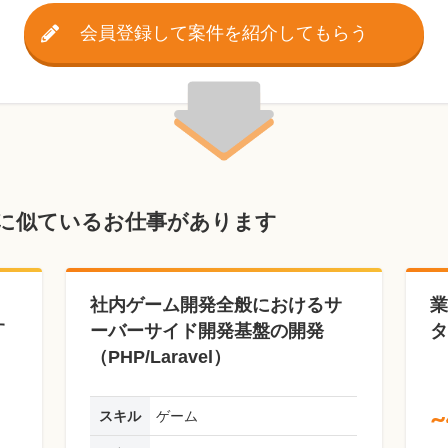
会員登録して案件を紹介してもらう
に似ているお仕事があります
社内ゲーム開発全般におけるサ
業
す
ーバーサイド開発基盤の開発
タ
（PHP/Laravel）
~
スキル
ゲーム