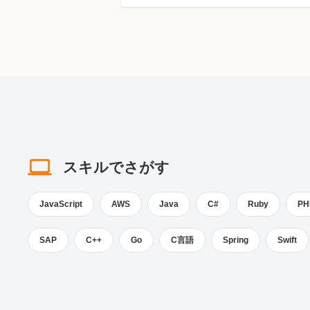
スキルでさがす
JavaScript
AWS
Java
C#
Ruby
PH
SAP
C++
Go
C言語
Spring
Swift