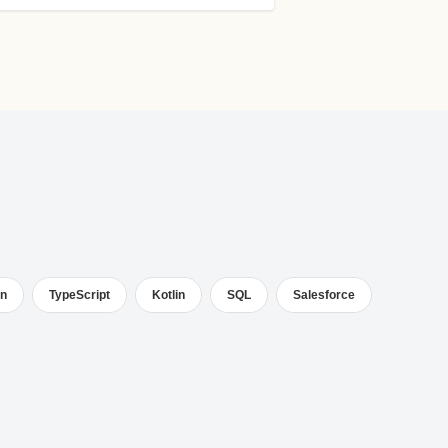
on
TypeScript
Kotlin
SQL
Salesforce