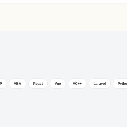
P
VBA
React
Vue
VC++
Laravel
Pyth