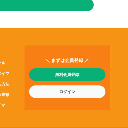
＼ まずは会員登録 ／
ール
のイマ
無料会員登録
る方法
ログイン
＆雛形
イマ