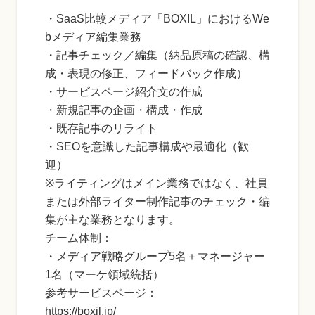
・SaaS比較メディア「BOXIL」におけるWe
bメディア編集業務
・記事チェック／編集（納品原稿の確認、構
成・表現の修正、フィードバック作成）
・サービスページ紹介文の作成
・新規記事の企画・構成・作成
・既存記事のリライト
・SEOを意識した記事構成や最適化（歓
迎）
※ライティングはメイン業務ではなく、社員
または外部ライター制作記事のチェック・編
集が主な業務となります。
チーム体制：
・メディア戦略グループ5名＋マネージャー
1名（マーケ領域統括）
参考サービスページ：
https://boxil.jp/