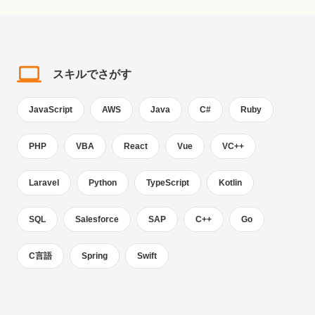
スキルでさがす
JavaScript
AWS
Java
C#
Ruby
PHP
VBA
React
Vue
VC++
Laravel
Python
TypeScript
Kotlin
SQL
Salesforce
SAP
C++
Go
C言語
Spring
Swift