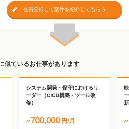
会員登録して案件を紹介してもらう
に似ているお仕事があります
ッ
システム開発・保守におけるリ
映
ーダー（CICD構築・ツール改
ー
修）
新
~700,000
~
円/月