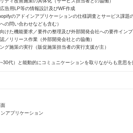
リティ改善施策の具体化（サービス担当者との協働）
広告用LP等の情報設計及びWF作成
opifyのアドインアプリケーションの仕様調査とサービス課
への問い合わせなども含む）
向けた機能要求／要件の整理及び外部開発会社への要件インプ
認／リリース作業（外部開発会社との協働）
ング施策の実行（販促施策担当者の実行支援が主）
0~30代）と能動的にコミュニケーションを取りながらも意思
画面
アドインアプリケーション