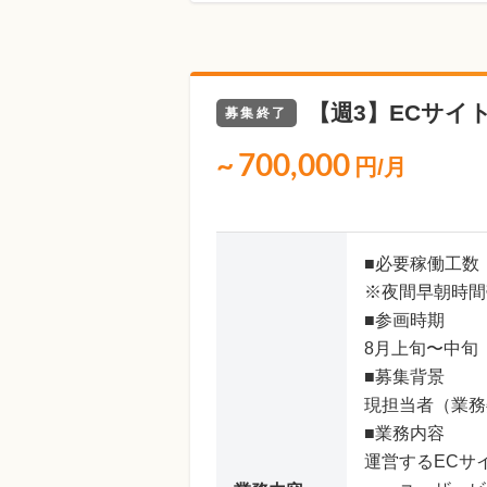
【週3】ECサイ
募集終了
~
700,000
円/月
■必要稼働工数
※夜間早朝時間
■参画時期
8月上旬〜中旬
■募集背景
現担当者（業務
■業務内容
運営するECサ