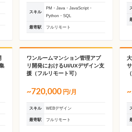
PM・Java・JavaScript・
スキル
Python・SQL
最寄駅
フルリモート
開
ワンルームマンション管理アプ
大
集
リ開発におけるUI/UXデザイン支
サ
援（フルリモート可）
（
~720,000
~
円/月
スキル
WEBデザイン
最寄駅
フルリモート