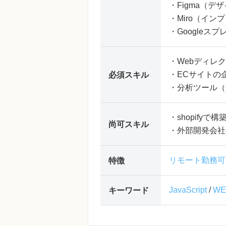
・Figma（デ
・Miro（イ
・Googleス
・Webディレ
・ECサイトの
必須スキル
・分析ツール（Go
・shopify
尚可スキル
・外部開発会社
リモート勤務可
特徴
JavaScript
/
W
キーワード