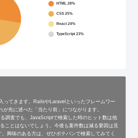
HTML
28%
CSS
25%
React
24%
TypeScript
23%
てきます。RailsやLaravelといったフレームワー
。これが先に述べた「当たり前」につながります。
でも、JavaScriptで検索した時のヒット数は他
ることはないでしょう。今後も案件数は減る要因は見
安泰です。興味のある方は、ぜひポテパンで検索してみてく