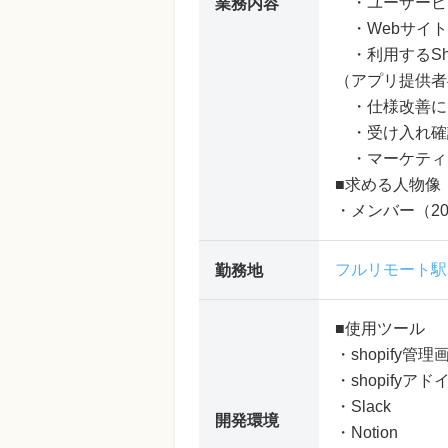
・ユーザービ
業務内容
・Webサイト
・利用するSh
（アプリ提供者
・仕様改善に
・受け入れ確
・マーケティ
■求める人物像
・メンバー（2
フルリモート駅
勤務地
■使用ツール
・shopify管理
・shopify
・Slack
開発環境
・Notion